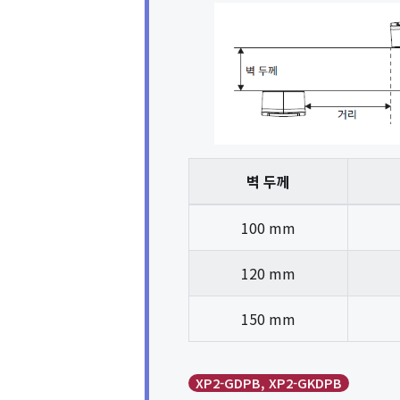
벽 두께
100 mm
120 mm
150 mm
XP2-GDPB, XP2-GKDPB