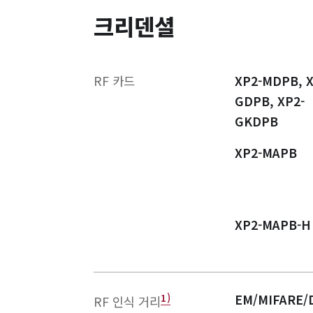
크리덴셜
RF 카드
XP2-MDPB, X
GDPB, XP2-
GKDPB
XP2-MAPB
XP2-MAPB-H
EM/MIFARE/D
RF 인식 거리