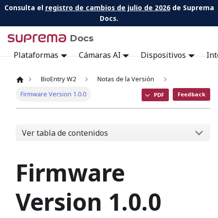
Consulta el
registro de cambios de julio de 2026
de Suprema
Docs.
Docs
Plataformas
Cámaras AI
Dispositivos
Int
BioEntry W2
Notas de la Versión
Firmware Version 1.0.0
Feedback
PDF
Ver tabla de contenidos
Firmware
Version 1.0.0