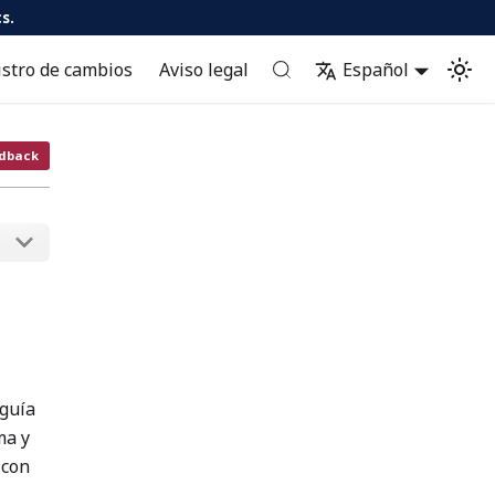
s.
istro de cambios
Aviso legal
Español
dback
 guía
ma y
 con