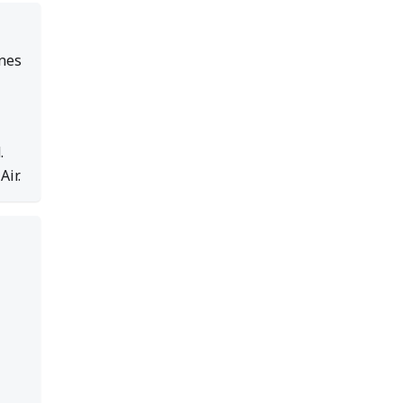
ones
.
Air.