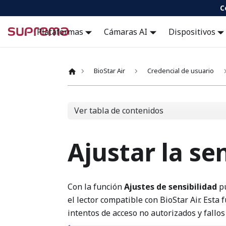
C
Docs
Plataformas
Cámaras AI
Dispositivos
BioStar Air
Credencial de usuario
Ver tabla de contenidos
Ajustar la se
Con la función
Ajustes de sensibilidad
pu
el lector compatible con BioStar Air. Esta
intentos de acceso no autorizados y fallos