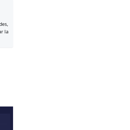
des,
r la