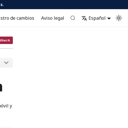
s.
istro de cambios
Aviso legal
Español
dback
h
óvil y