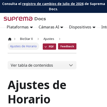
Consulta el
registro de cambios de julio de 2026
de Suprema
Docs.
Docs
Plataformas
Cámaras AI
Dispositivos
Int
BioStar X
Ajustes
Ajustes de Horario
Feedback
PDF
Ver tabla de contenidos
Ajustes de
Horario