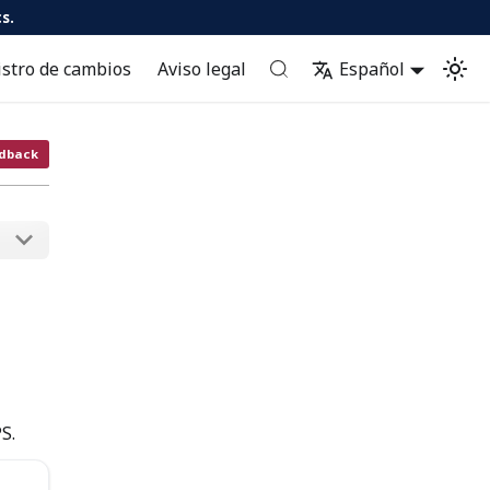
s.
istro de cambios
Aviso legal
Español
dback
S.