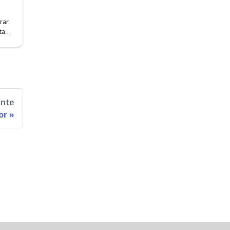
rar
tar
ente
or