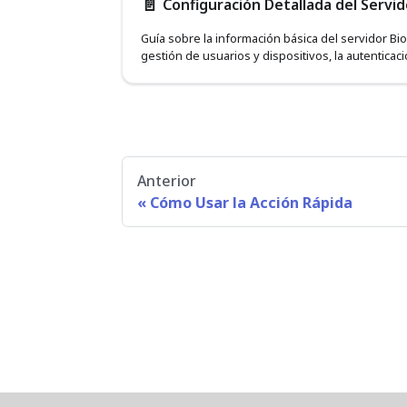
📄️
Configuración Detallada del Servid
Guía sobre la información básica del servidor BioS
gestión de usuarios y dispositivos, la autenticac
servidor, los niveles de registro del sistema y la
configuración para guardar imágenes faciales.
Anterior
Cómo Usar la Acción Rápida