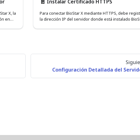
📄️
or
Instalar Certificado HTTPS
tar X, la
Para conectar BioStar X mediante HTTPS, debe regist
ión en
la dirección IP del servidor donde está instalado BioS
X para instalar el certificado.
Sigui
Configuración Detallada del Servid