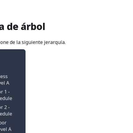
a de árbol
one de la siguiente jerarquía.
cess
vel A
r 1 -
edule
r 2 -
edule
oor
vel A