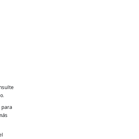
nsulte
o.
o para
más
el