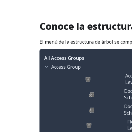
Conoce la estructur
El menú de la estructura de árbol se comp
All Access Groups
Access Group
Ac
Le
Doo
Sch
Doo
Sch
Fl
Le