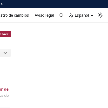
s.
istro de cambios
Aviso legal
Español
dback
or de
os de