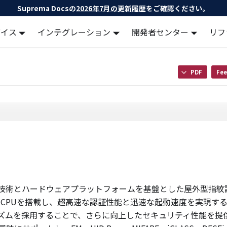
Suprema Docsの
2026年7月の更新履歴
をご確認ください。
バイス
インテグレーション
開発者センター
リフ
PDF
Fee
の指紋認証技術とハードウェアプラットフォームを基盤とした屋外型指
Hz CPUを搭載し、超高速な認証性能と迅速な起動速度を実現す
ゴリズムを採用することで、さらに向上したセキュリティ性能を提