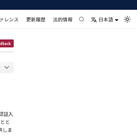
ァレンス
更新履歴
法的情報
日本語
dback
紋認証入
るとと
供しま