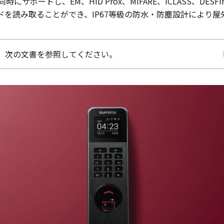
同時にサポートし、EM、HID Prox、MIFARE、iCLASS、DESFi
多様なカードを読み取ることができ、IP67等級の防水・防塵設計により
、次の文書を参照してください。