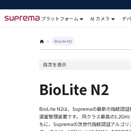
プラットフォーム
AI カメラ
デ
Docs
BioLite N2
目次を表示
BioLite N2
BioLite N2は、Supremaの最新
退室管理装置です。 同クラス最高の1.2G
もに、Supremaの次世代指紋認証アル