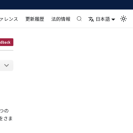
ァレンス
更新履歴
法的情報
日本語
dback
 つの
 をさま