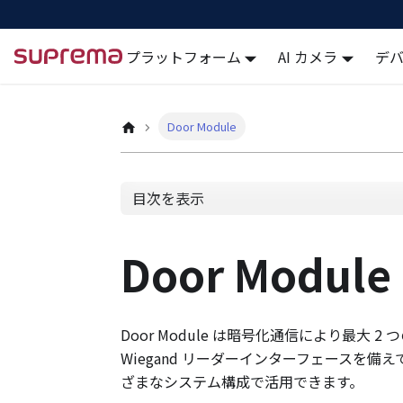
プラットフォーム
AI カメラ
デ
Docs
Door Module
目次を表示
Door Module
Door Module は暗号化通信により最大
Wiegand リーダーインターフェースを備えて
ざまなシステム構成で活用できます。