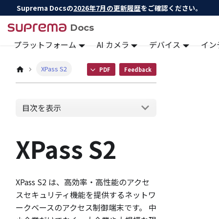
Suprema Docsの
2026年7月の更新履歴
をご確認ください。
Docs
プラットフォーム
AI カメラ
デバイス
イン
XPass S2
PDF
Feedback
目次を表示
XPass S2
XPass S2 は、高効率・高性能のアクセ
スセキュリティ機能を提供するネットワ
ークベースのアクセス制御端末です。 中