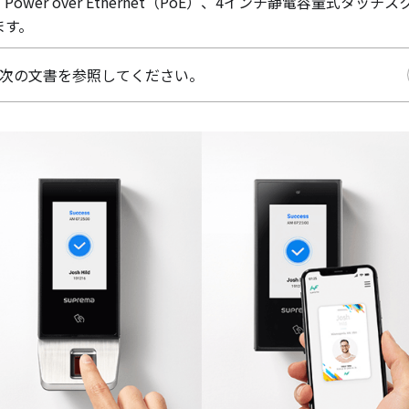
er over Ethernet（PoE）、4インチ静電容量式タッチス
ます。
次の文書を参照してください。