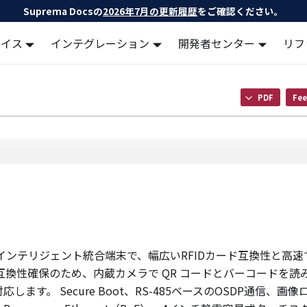
Suprema Docsの
2026年7月の更新履歴
をご確認ください。
バイス
インテグレーション
開発者センター
リフ
PDF
Fee
向けのインテリジェント統合端末で、幅広いRFIDカード互換性と高
互換性確保のため、内蔵カメラで QR コードとバーコードを読
す。 Secure Boot、RS-485ベースのOSDP通信、画像