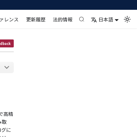
ァレンス
更新履歴
法的情報
日本語
dback
速で高精
み取
ログに