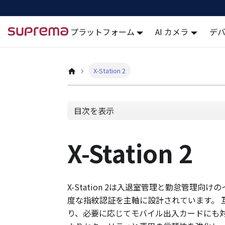
プラットフォーム
AI カメラ
デ
Docs
X-Station 2
目次を表示
X-Station 2
X-Station 2は入退室管理と勤怠管理
度な指紋認証を主軸に設計されています。 
り、必要に応じてモバイル出入カードにも対応しま