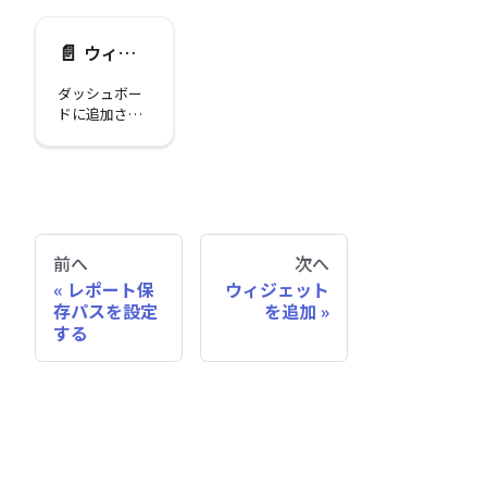
配置できるカ
説明します。
スタムモニタ
📄️
ウィジェットを削除する
リング画面で
す。
ダッシュボー
ドに追加され
たウィジェッ
トを削除する
方法を説明し
ます。
前へ
次へ
レポート保
ウィジェット
存パスを設定
を追加
する