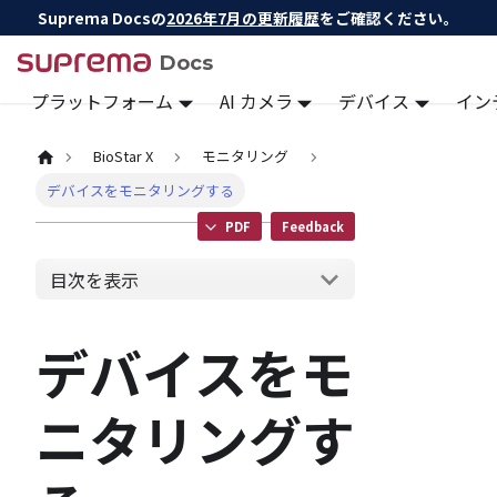
Suprema Docsの
2026年7月の更新履歴
をご確認ください。
Docs
プラットフォーム
AI カメラ
デバイス
イン
BioStar X
モニタリング
デバイスをモニタリングする
PDF
Feedback
目次を表示
デバイスをモ
ニタリングす