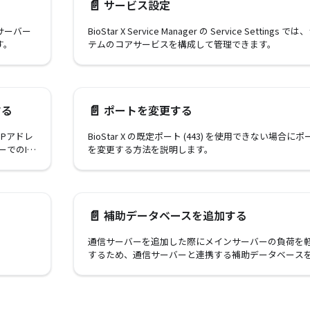
📄️
サービス設定
 X サーバー
BioStar X Service Manager の Service Settings で
す。
テムのコアサービスを構成して管理できます。
📄️
する
ポートを変更する
IPアドレ
BioStar X の既定ポート (443) を使用できない場合にポ
ーでのIP
を変更する方法を説明します。
rでの適用、
📄️
補助データベースを追加する
通信サーバーを追加した際にメインサーバーの負荷を
するため、通信サーバーと連携する補助データベース
加して接続する方法を説明します。