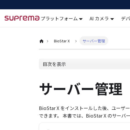
プラットフォーム
AI カメラ
デ
Docs
BioStar X
サーバー管理
目次を表示
サーバー管理
BioStar X をインストールした後、
できます。 本書では、BioStar X のサ