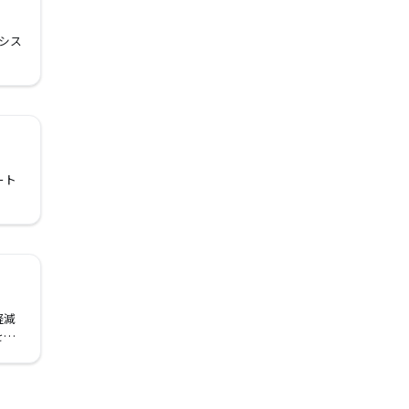
は、シス
ート
軽減
を追